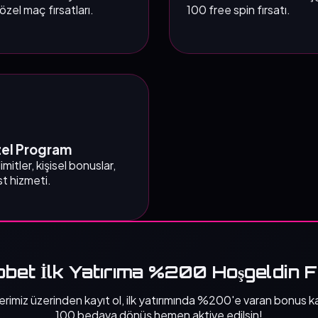
 özel maç fırsatları.
100 free spin fırsatı.
zel Program
imitler, kişisel bonuslar,
st hizmeti.
obet İlk Yatırıma %200 Hoşgeldin Fı
rimiz üzerinden kayıt ol, ilk yatırımında %200'e varan bonus k
100 bedava dönüş hemen aktive edilsin!