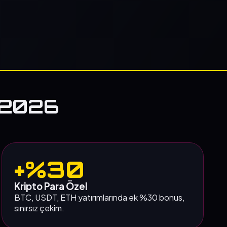
 2026
+%30
Kripto Para Özel
BTC, USDT, ETH yatırımlarında ek %30 bonus,
sınırsız çekim.