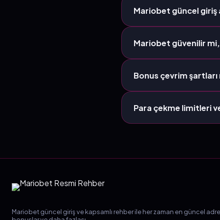
Mariobet güncel giriş 
Bu resmi rehber üzerinden 
Mariobet güvenilir mi, 
Evet, Mariobet uluslarar
bulunmaktadır.
Bonus çevrim şartları 
Hoşgeldin bonusu 12x çevri
Para çekme limitleri v
Papara ve kripto ile mi
Mariobet güncel giriş ve kapsamlı rehber ile her zaman en güncel adre
bonuslar ve daha fazlası.