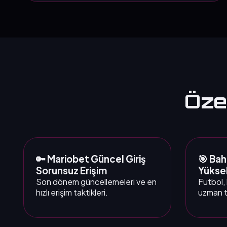
Öze
🔑 Mariobet Güncel Giriş
🎯 Bahi
Sorunsuz Erişim
Yükse
Son dönem güncellemeleri ve en
Futbol,
hızlı erişim taktikleri.
uzman ta