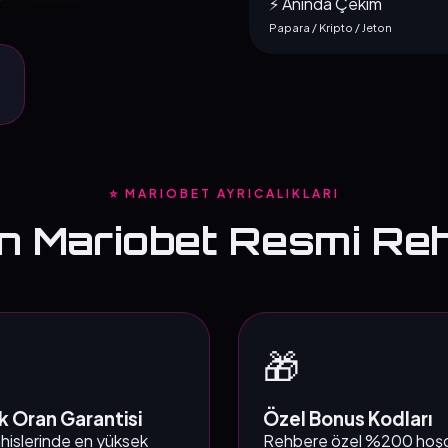
⚡ Anında Çekim
Papara / Kripto / Jeton
⭐ MARIOBET AYRICALIKLARI
n Mariobet Resmi Reh
🎁
 Oran Garantisi
Özel Bonus Kodları
hislerinde en yüksek
Rehbere özel %200 hoşg