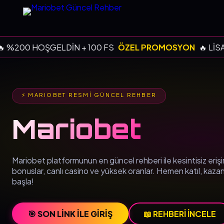
 %200 HOŞGELDİN + 100 FS
ÖZEL PROMOSYON
🔥 LİSA
⚡ MARIOBET RESMİ GÜNCEL REHBER
Mariobet
Mariobet platformunun en güncel rehberi ile kesintisiz eriş
bonuslar, canlı casino ve yüksek oranlar. Hemen katıl, kaz
başla!
🎯 SON LİNK İLE GİRİŞ
📖 REHBERİ İNCELE