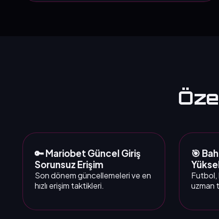
Öze
🔑 Mariobet Güncel Giriş
🎯 Bahi
Sorunsuz Erişim
Yükse
Son dönem güncellemeleri ve en
Futbol,
hızlı erişim taktikleri.
uzman ta