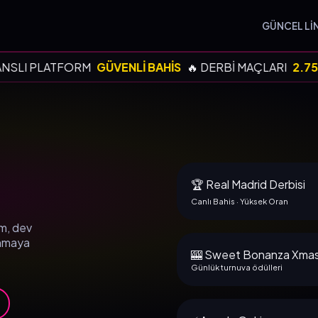
GÜNCEL Lİ
NSLI PLATFORM
GÜVENLİ BAHİS
🔥 DERBİ MAÇLARI
2.75 
🏆 Real Madrid Derbisi
Canlı Bahis · Yüksek Oran
im, dev
anmaya
🎰 Sweet Bonanza Xma
Günlük turnuva ödülleri