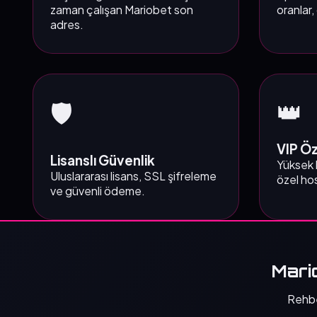
zaman çalışan Mariobet son
oranlar,
adres.
👑
🛡️
VIP Ö
Lisanslı Güvenlik
Yüksek l
Uluslararası lisans, SSL şifreleme
özel ho
ve güvenli ödeme.
Mari
Rehbe