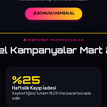
💰 BONUSU HEMEN AL
🎁 MARIOBET PROMOSYONLAR
el Kampanyalar Mart
%25
Haftalık Kayıp İadesi
Kaybettiğiniz tutarın %25'i her pazartesi iade
edilir.