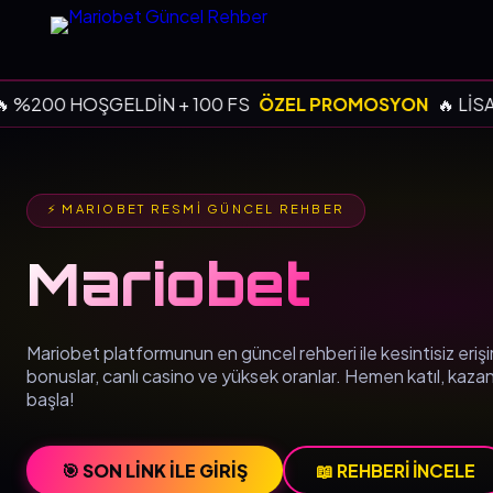
 %200 HOŞGELDİN + 100 FS
ÖZEL PROMOSYON
🔥 LİSA
⚡ MARIOBET RESMİ GÜNCEL REHBER
Mariobet
Mariobet platformunun en güncel rehberi ile kesintisiz eriş
bonuslar, canlı casino ve yüksek oranlar. Hemen katıl, kaz
başla!
🎯 SON LİNK İLE GİRİŞ
📖 REHBERİ İNCELE