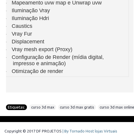
Mapeamento uvw map e Unwrap uvw
·
Iluminação Vray
·
Iluminação Hdri
·
Caustics
·
Vray Fur
·
Displacement
·
Vray mesh export (Proxy)
·
Configuração de Render (mídia digital,
·
impresso e animação)
Otimização de render
·
Etiquetas:
curso 3d max
,
curso 3d max gratis
,
curso 3d max onlin
Copyright © 2017 DF PROJETOS
| By Tornado Host lojas Virtuais