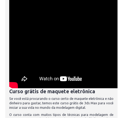
Curso grátis de maquete eletrônica
Se você está procurando o curso certo de maquete eletrônica e não
dinheiro para gastar, temos este curso grátis de 3ds Max para você
iniciar a sua vida no mundo da modelagem digital.
O curso conta com muitos tipos de técnicas para modelagem de