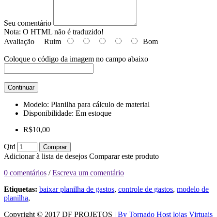
Seu comentário
Nota:
O HTML não é traduzido!
Avaliação
Ruim
Bom
Coloque o código da imagem no campo abaixo
Continuar
Modelo:
Planilha para cálculo de material
Disponibilidade:
Em estoque
R$10,00
Qtd
Comprar
Adicionar à lista de desejos
Comparar este produto
0 comentários
/
Escreva um comentário
Etiquetas:
baixar planilha de gastos
,
controle de gastos
,
modelo de
planilha
,
Copyright © 2017 DF PROJETOS
| By Tornado Host lojas Virtuais