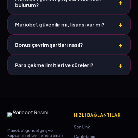
bulurum?
Bu resmi rehber üzerinden her zaman aktif linke
ulaşabilir, butonlardan hızlıca giriş yapabilirsiniz.
Mariobet güvenilir mi, lisansı var mı?
Evet, Mariobet uluslararası lisans kurumları
tarafından denetlenmekte ve SSL güvenlik
Bonus çevrim şartları nasıl?
sertifikası bulunmaktadır.
Hoşgeldin bonusu 12x çevrim ile spor
bahislerinde kullanılabilir, casino bonusları farklılık
Para çekme limitleri ve süreleri?
gösterebilir.
Papara ve kripto ile minimum çekim 200 TL,
maksimum günlük 75.000 TL; işlem süresi 1-3
saat arası.
HIZLI BAĞLANTILAR
Son Link
Mariobet güncel giriş ve
kapsamlı rehber ile her zaman
Canlı Bahis