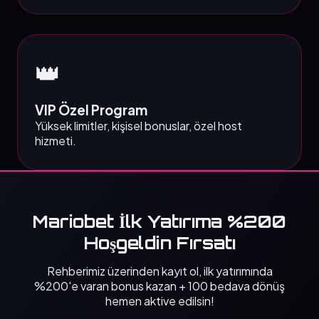
👑
VIP Özel Program
Yüksek limitler, kişisel bonuslar, özel host
hizmeti.
Mariobet İlk Yatırıma %200
Hoşgeldin Fırsatı
Rehberimiz üzerinden kayıt ol, ilk yatırımında
%200'e varan bonus kazan + 100 bedava dönüş
hemen aktive edilsin!