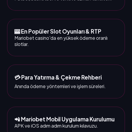
🎰 En Popüler Slot Oyunları & RTP
Mariobet casino'da en yüksek ödeme oranlı
slotlar.
💳 Para Yatırma & Çekme Rehberi
Anında ödeme yöntemleri ve işlem süreleri.
📲 Mariobet Mobil Uygulama Kurulumu
APK ve iOS adım adım kurulum kılavuzu.