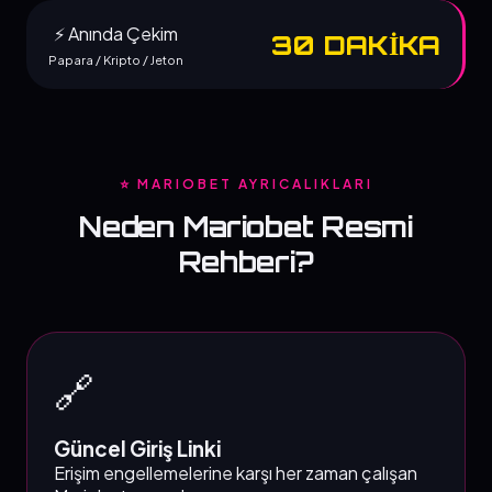
⚡ Anında Çekim
30 DAKİKA
Papara / Kripto / Jeton
⭐ MARIOBET AYRICALIKLARI
Neden Mariobet Resmi
Rehberi?
🔗
Güncel Giriş Linki
Erişim engellemelerine karşı her zaman çalışan