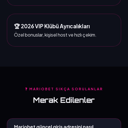
🏆 2026 VIP Klübü Ayrıcalıkları
Özel bonuslar, kişisel host ve hızlı çekim.
❓ MARIOBET SIKÇA SORULANLAR
Merak Edilenler
Mariobet güncel giriş adresini nasıl