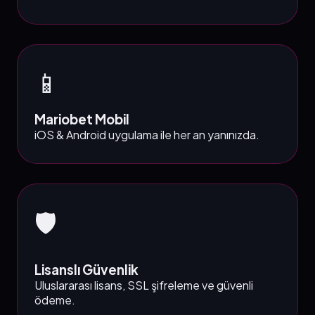
📱
Mariobet Mobil
iOS & Android uygulama ile her an yanınızda.
🛡️
Lisanslı Güvenlik
Uluslararası lisans, SSL şifreleme ve güvenli
ödeme.