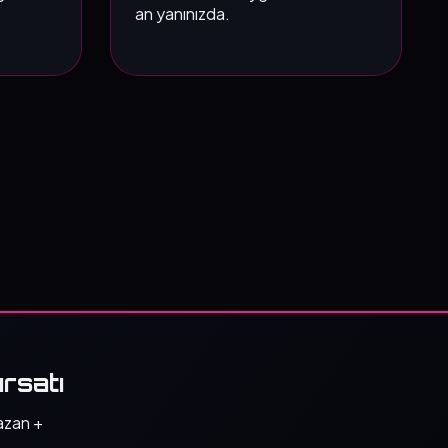
an yanınızda.
rsatı
azan +