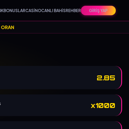
NK
BONUSLAR
CASİNO
CANLI BAHİS
REHBER
GİRİŞ YAP
ORAN
2.85
s
x1000