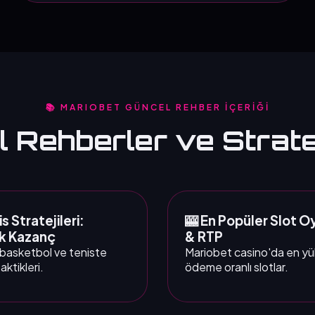
📚 MARIOBET GÜNCEL REHBER İÇERİĞİ
l Rehberler ve Stratej
s Stratejileri:
🎰 En Popüler Slot O
k Kazanç
& RTP
 basketbol ve teniste
Mariobet casino'da en y
ktikleri.
ödeme oranlı slotlar.