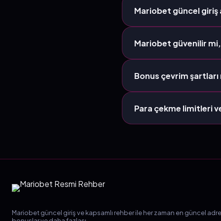
Mariobet güncel giriş 
Bu resmi rehber üzerinden 
Mariobet güvenilir mi, 
Evet, Mariobet uluslarar
bulunmaktadır.
Bonus çevrim şartları 
Hoşgeldin bonusu 12x çevri
Para çekme limitleri v
Papara ve kripto ile mi
Mariobet güncel giriş ve kapsamlı rehber ile her zaman en güncel adre
bonuslar ve daha fazlası.