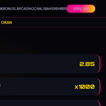
NK
BONUSLAR
CASİNO
CANLI BAHİS
REHBER
GİRİŞ YAP
ORAN
2.85
s
x1000