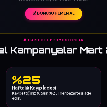
💰 BONUSU HEMEN AL
🎁 MARIOBET PROMOSYONLAR
el Kampanyalar Mart
%25
Haftalık Kayıp İadesi
Kaybettiğiniz tutarın %25'i her pazartesi iade
edilir.