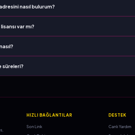
adresini nasıl bulurum?
her zaman aktif linke ulaşabilir, butonlardan hızlıca giriş yapabi
lisansı var mı?
ası lisans kurumları tarafından denetlenmekte ve SSL güvenlik s
nasıl?
m ile spor bahislerinde kullanılabilir, casino bonusları farklılık 
e süreleri?
nimum çekim 200 TL, maksimum günlük 75.000 TL; işlem süresi 1
HIZLI BAĞLANTILAR
DESTEK
Son Link
Canlı Yardım
s,