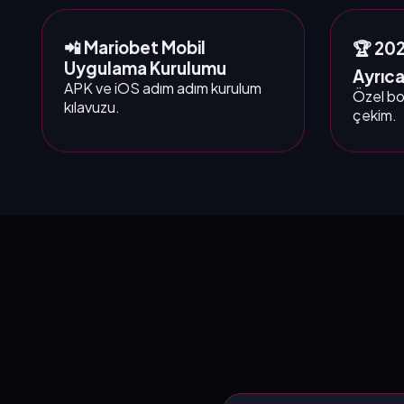
📲 Mariobet Mobil
🏆 202
Uygulama Kurulumu
Ayrıcal
APK ve iOS adım adım kurulum
Özel bon
kılavuzu.
çekim.