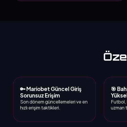
Öze
🔑 Mariobet Güncel Giriş
🎯 Bahi
Sorunsuz Erişim
Yükse
Son dönem güncellemeleri ve en
Futbol,
hızlı erişim taktikleri.
uzman ta