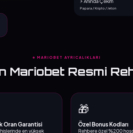
⚡ Anında Çekim
Papara / Kripto / Jeton
⭐ MARIOBET AYRICALIKLARI
n Mariobet Resmi Reh
🎁
 Oran Garantisi
Özel Bonus Kodları
hislerinde en yüksek
Rehbere özel %200 hoşg