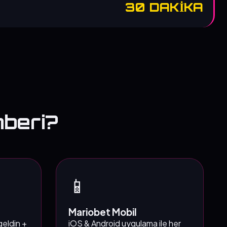
30 DAKİKA
beri?
📱
Mariobet Mobil
eldin +
iOS & Android uygulama ile her