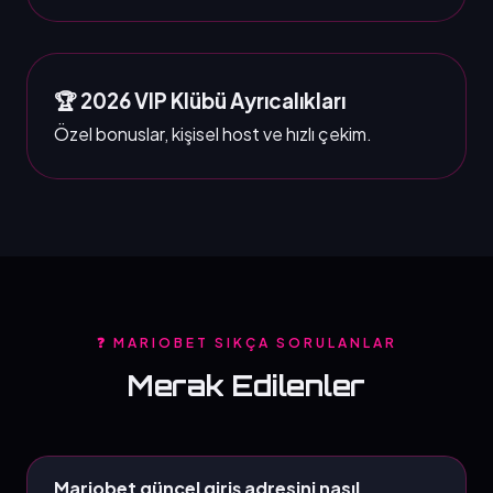
🏆 2026 VIP Klübü Ayrıcalıkları
Özel bonuslar, kişisel host ve hızlı çekim.
❓ MARIOBET SIKÇA SORULANLAR
Merak Edilenler
Mariobet güncel giriş adresini nasıl