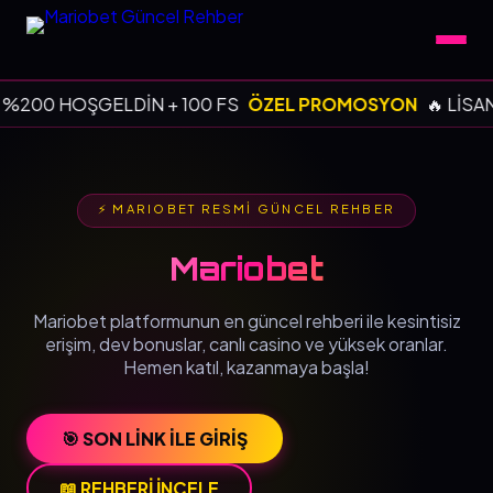
%200 HOŞGELDİN + 100 FS
ÖZEL PROMOSYON
🔥 LİSA
⚡ MARIOBET RESMİ GÜNCEL REHBER
Mariobet
Mariobet platformunun en güncel rehberi ile kesintisiz
erişim, dev bonuslar, canlı casino ve yüksek oranlar.
Hemen katıl, kazanmaya başla!
🎯 SON LİNK İLE GİRİŞ
📖 REHBERİ İNCELE