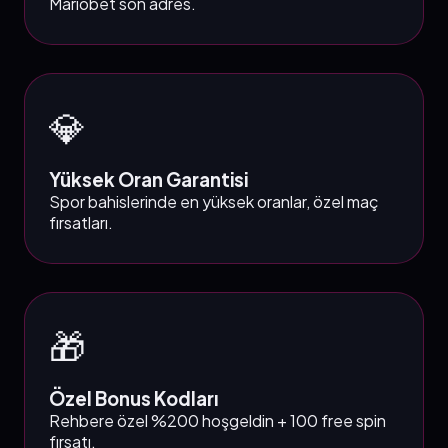
Mariobet son adres.
💎
Yüksek Oran Garantisi
Spor bahislerinde en yüksek oranlar, özel maç
fırsatları.
🎁
Özel Bonus Kodları
Rehbere özel %200 hoşgeldin + 100 free spin
fırsatı.