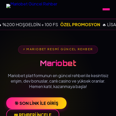
 %200 HOŞGELDİN + 100 FS
ÖZEL PROMOSYON
🔥 LİSA
⚡ MARIOBET RESMİ GÜNCEL REHBER
Mariobet
Mariobet platformunun en güncel rehberi ile kesintisiz
erişim, dev bonuslar, canlı casino ve yüksek oranlar.
Hemen katıl, kazanmaya başla!
🎯 SON LİNK İLE GİRİŞ
📖 REHBERİ İNCELE