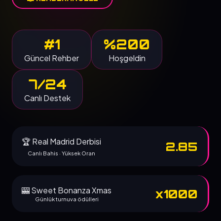
#1
%200
Güncel Rehber
Hoşgeldin
7/24
Canlı Destek
🏆 Real Madrid Derbisi
2.85
Canlı Bahis · Yüksek Oran
🎰 Sweet Bonanza Xmas
x1000
Günlük turnuva ödülleri