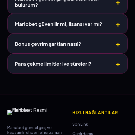
bulurum?
Bu resmi rehber üzerinden her zaman aktif linke
ulaşabilir, butonlardan hızlıca giriş yapabilirsiniz.
Mariobet güvenilir mi, lisansı var mı?
Evet, Mariobet uluslararası lisans kurumları
tarafından denetlenmekte ve SSL güvenlik
Bonus çevrim şartları nasıl?
sertifikası bulunmaktadır.
Hoşgeldin bonusu 12x çevrim ile spor
bahislerinde kullanılabilir, casino bonusları farklılık
Para çekme limitleri ve süreleri?
gösterebilir.
Papara ve kripto ile minimum çekim 200 TL,
maksimum günlük 75.000 TL; işlem süresi 1-3
saat arası.
HIZLI BAĞLANTILAR
Son Link
Mariobet güncel giriş ve
kapsamlı rehber ile her zaman
Canlı Bahis