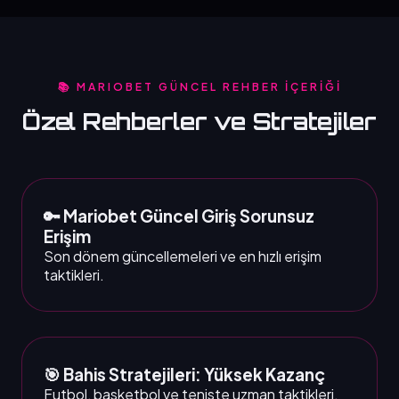
📚 MARIOBET GÜNCEL REHBER İÇERİĞİ
Özel Rehberler ve Stratejiler
🔑 Mariobet Güncel Giriş Sorunsuz
Erişim
Son dönem güncellemeleri ve en hızlı erişim
taktikleri.
🎯 Bahis Stratejileri: Yüksek Kazanç
Futbol, basketbol ve teniste uzman taktikleri.