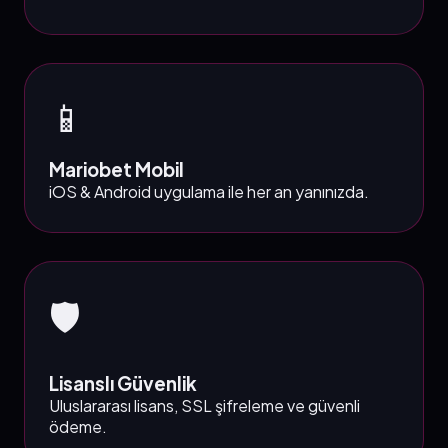
📱
Mariobet Mobil
iOS & Android uygulama ile her an yanınızda.
🛡️
Lisanslı Güvenlik
Uluslararası lisans, SSL şifreleme ve güvenli
ödeme.