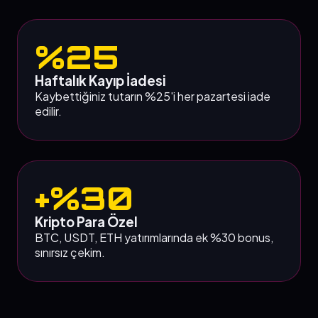
%25
Haftalık Kayıp İadesi
Kaybettiğiniz tutarın %25'i her pazartesi iade
edilir.
+%30
Kripto Para Özel
BTC, USDT, ETH yatırımlarında ek %30 bonus,
sınırsız çekim.