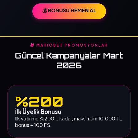
💰 BONUSU HEMEN AL
🎁 MARIOBET PROMOSYONLAR
Güncel Kampanyalar Mart
2026
%200
İlk Üyelik Bonusu
İlk yatırıma %200'e kadar, maksimum 10.000 TL
bonus + 100 FS.