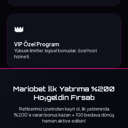
👑
VIP Özel Program
Yüksek limitler, kişisel bonuslar, özel host
hizmeti.
Mariobet İlk Yatırıma %200
Hoşgeldin Fırsatı
Rehberimiz üzerinden kayıt ol, ilk yatırımında
%200'e varan bonus kazan + 100 bedava dönüş
hemen aktive edilsin!