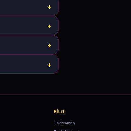
lirsiniz.
ertifikası
gösterebilir.
-3 saat arası.
BİLGİ
Hakkımızda