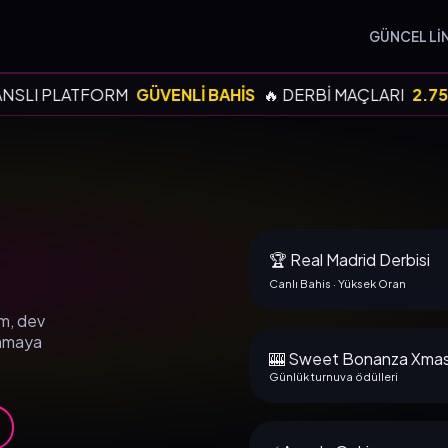
GÜNCEL Lİ
NSLI PLATFORM
GÜVENLİ BAHİS
🔥 DERBİ MAÇLARI
2.75 
🏆 Real Madrid Derbisi
Canlı Bahis · Yüksek Oran
im, dev
anmaya
🎰 Sweet Bonanza Xma
Günlük turnuva ödülleri