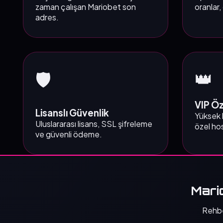
zaman çalışan Mariobet son
oranlar,
adres.
👑
🛡️
VIP Ö
Lisanslı Güvenlik
Yüksek l
Uluslararası lisans, SSL şifreleme
özel ho
ve güvenli ödeme.
Mari
Rehbe