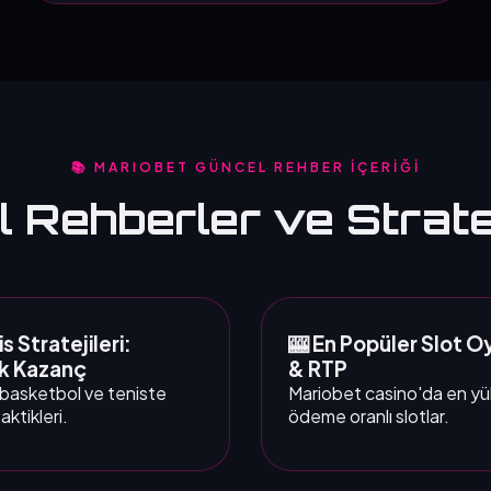
📚 MARIOBET GÜNCEL REHBER İÇERİĞİ
l Rehberler ve Stratej
s Stratejileri:
🎰 En Popüler Slot O
k Kazanç
& RTP
 basketbol ve teniste
Mariobet casino'da en y
ktikleri.
ödeme oranlı slotlar.