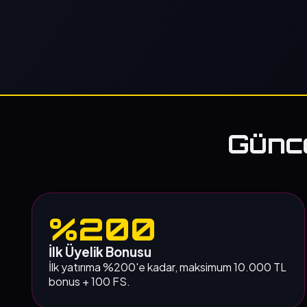
Günc
%200
İlk Üyelik Bonusu
İlk yatırıma %200'e kadar, maksimum 10.000 TL
bonus + 100 FS.