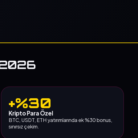
 2026
+%30
Kripto Para Özel
BTC, USDT, ETH yatırımlarında ek %30 bonus,
sınırsız çekim.