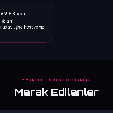
6 VIP Klübü
ıkları
uslar, kişisel host ve hızlı
❓ MARIOBET SIKÇA SORULANLAR
Merak Edilenler