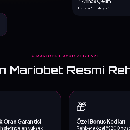
⚡ Anında Çekim
Papara / Kripto / Jeton
⭐ MARIOBET AYRICALIKLARI
n Mariobet Resmi Reh
🎁
 Oran Garantisi
Özel Bonus Kodları
hislerinde en yüksek
Rehbere özel %200 hoşg