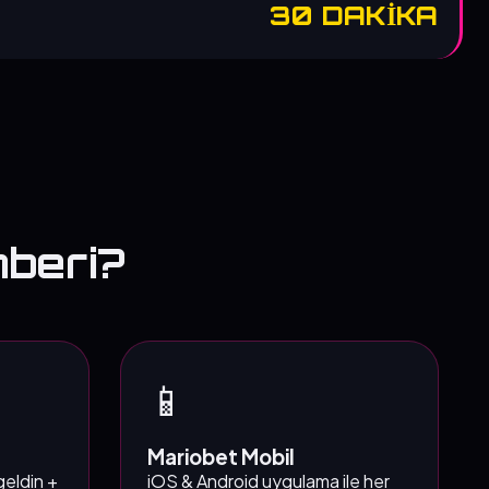
30 DAKİKA
beri?
📱
Mariobet Mobil
eldin +
iOS & Android uygulama ile her