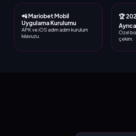
📲 Mariobet Mobil
🏆 202
Uygulama Kurulumu
Ayrıcal
APK ve iOS adım adım kurulum
Özel bon
kılavuzu.
çekim.