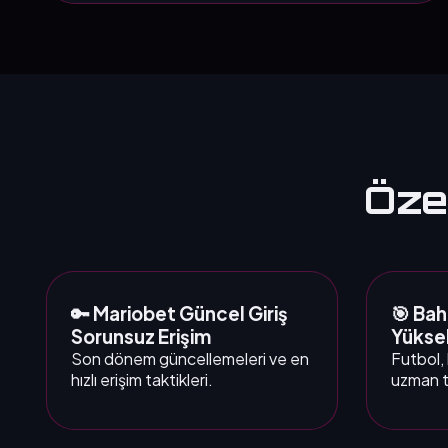
Öze
🔑 Mariobet Güncel Giriş
🎯 Bahi
Sorunsuz Erişim
Yükse
Son dönem güncellemeleri ve en
Futbol,
hızlı erişim taktikleri.
uzman ta