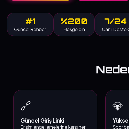
#1
%200
7/24
Güncel Rehber
Hoşgeldin
Canlı Destek
Nede
🔗
💎
Güncel Giriş Linki
Yüksek
Erişim engellemelerine karşı her
Spor ba