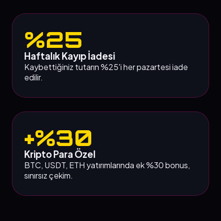
%25
Haftalık Kayıp İadesi
Kaybettiğiniz tutarın %25'i her pazartesi iade
edilir.
+%30
Kripto Para Özel
BTC, USDT, ETH yatırımlarında ek %30 bonus,
sınırsız çekim.