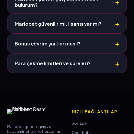
bulurum?
Bu resmi rehber üzerinden her zaman aktif linke
ulaşabilir, butonlardan hızlıca giriş yapabilirsiniz.
Mariobet güvenilir mi, lisansı var mı?
Evet, Mariobet uluslararası lisans kurumları
tarafından denetlenmekte ve SSL güvenlik
Bonus çevrim şartları nasıl?
sertifikası bulunmaktadır.
Hoşgeldin bonusu 12x çevrim ile spor
bahislerinde kullanılabilir, casino bonusları farklılık
Para çekme limitleri ve süreleri?
gösterebilir.
Papara ve kripto ile minimum çekim 200 TL,
maksimum günlük 75.000 TL; işlem süresi 1-3
saat arası.
HIZLI BAĞLANTILAR
Son Link
Mariobet güncel giriş ve
kapsamlı rehber ile her zaman
Canlı Bahis