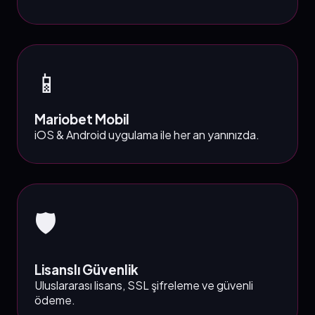
📱
Mariobet Mobil
iOS & Android uygulama ile her an yanınızda.
🛡️
Lisanslı Güvenlik
Uluslararası lisans, SSL şifreleme ve güvenli
ödeme.