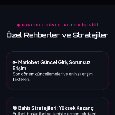
📚 MARIOBET GÜNCEL REHBER İÇERİĞİ
Özel Rehberler ve Stratejiler
🔑 Mariobet Güncel Giriş Sorunsuz
Erişim
Son dönem güncellemeleri ve en hızlı erişim
taktikleri.
🎯 Bahis Stratejileri: Yüksek Kazanç
Futbol, basketbol ve teniste uzman taktikleri.