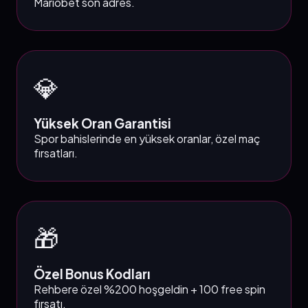
Mariobet son adres.
💎
Yüksek Oran Garantisi
Spor bahislerinde en yüksek oranlar, özel maç
fırsatları.
🎁
Özel Bonus Kodları
Rehbere özel %200 hoşgeldin + 100 free spin
fırsatı.