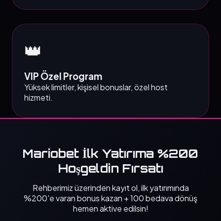
👑
VIP Özel Program
Yüksek limitler, kişisel bonuslar, özel host
hizmeti.
Mariobet İlk Yatırıma %200
Hoşgeldin Fırsatı
Rehberimiz üzerinden kayıt ol, ilk yatırımında
%200'e varan bonus kazan + 100 bedava dönüş
hemen aktive edilsin!