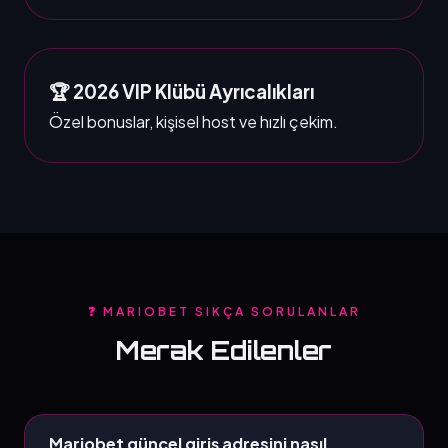
🏆 2026 VIP Klübü Ayrıcalıkları
Özel bonuslar, kişisel host ve hızlı çekim.
❓ MARIOBET SIKÇA SORULANLAR
Merak Edilenler
Mariobet güncel giriş adresini nasıl