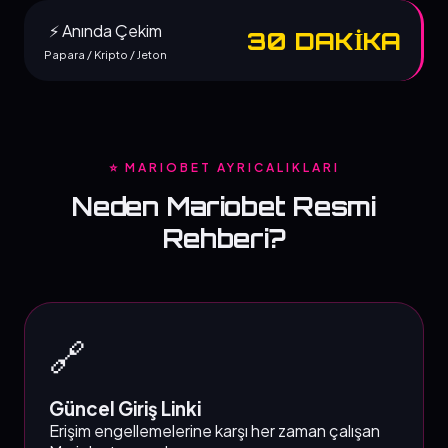
⚡ Anında Çekim
30 DAKİKA
Papara / Kripto / Jeton
⭐ MARIOBET AYRICALIKLARI
Neden Mariobet Resmi
Rehberi?
🔗
Güncel Giriş Linki
Erişim engellemelerine karşı her zaman çalışan