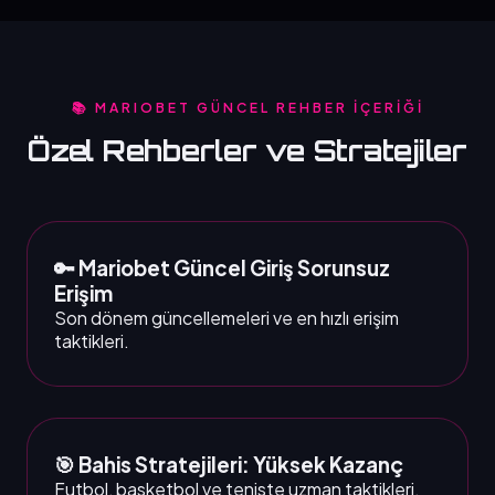
📚 MARIOBET GÜNCEL REHBER İÇERİĞİ
Özel Rehberler ve Stratejiler
🔑 Mariobet Güncel Giriş Sorunsuz
Erişim
Son dönem güncellemeleri ve en hızlı erişim
taktikleri.
🎯 Bahis Stratejileri: Yüksek Kazanç
Futbol, basketbol ve teniste uzman taktikleri.