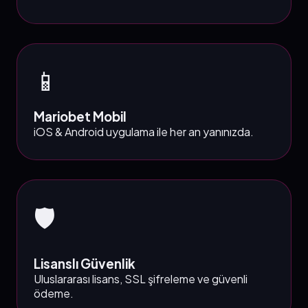
📱
Mariobet Mobil
iOS & Android uygulama ile her an yanınızda.
🛡️
Lisanslı Güvenlik
Uluslararası lisans, SSL şifreleme ve güvenli
ödeme.