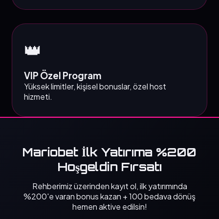
👑
VIP Özel Program
Yüksek limitler, kişisel bonuslar, özel host
hizmeti.
Mariobet İlk Yatırıma %200
Hoşgeldin Fırsatı
Rehberimiz üzerinden kayıt ol, ilk yatırımında
%200'e varan bonus kazan + 100 bedava dönüş
hemen aktive edilsin!