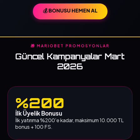
💰 BONUSU HEMEN AL
🎁 MARIOBET PROMOSYONLAR
Güncel Kampanyalar Mart
2026
%200
İlk Üyelik Bonusu
İlk yatırıma %200'e kadar, maksimum 10.000 TL
bonus + 100 FS.