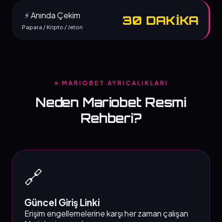
⚡ Anında Çekim
30 DAKİKA
Papara / Kripto / Jeton
⭐ MARIOBET AYRICALIKLARI
Neden Mariobet Resmi
Rehberi?
🔗
Güncel Giriş Linki
Erişim engellemelerine karşı her zaman çalışan