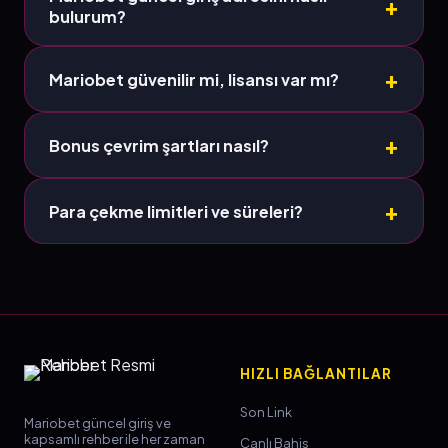
bulurum?
Bu resmi rehber üzerinden her zaman aktif linke
ulaşabilir, butonlardan hızlıca giriş yapabilirsiniz.
Mariobet güvenilir mi, lisansı var mı?
Evet, Mariobet uluslararası lisans kurumları
tarafından denetlenmekte ve SSL güvenlik
Bonus çevrim şartları nasıl?
sertifikası bulunmaktadır.
Hoşgeldin bonusu 12x çevrim ile spor
bahislerinde kullanılabilir, casino bonusları farklılık
Para çekme limitleri ve süreleri?
gösterebilir.
Papara ve kripto ile minimum çekim 200 TL,
maksimum günlük 75.000 TL; işlem süresi 1-3
saat arası.
HIZLI BAĞLANTILAR
Son Link
Mariobet güncel giriş ve
kapsamlı rehber ile her zaman
Canlı Bahis