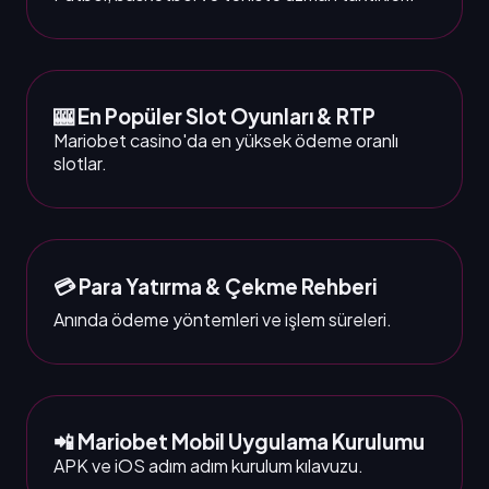
🎰 En Popüler Slot Oyunları & RTP
Mariobet casino'da en yüksek ödeme oranlı
slotlar.
💳 Para Yatırma & Çekme Rehberi
Anında ödeme yöntemleri ve işlem süreleri.
📲 Mariobet Mobil Uygulama Kurulumu
APK ve iOS adım adım kurulum kılavuzu.