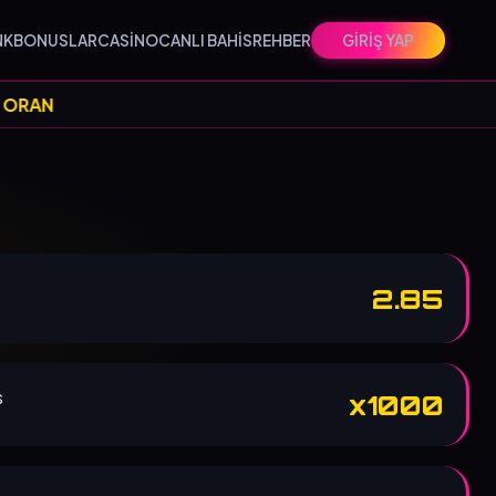
NK
BONUSLAR
CASİNO
CANLI BAHİS
REHBER
GİRİŞ YAP
ORAN
2.85
s
x1000