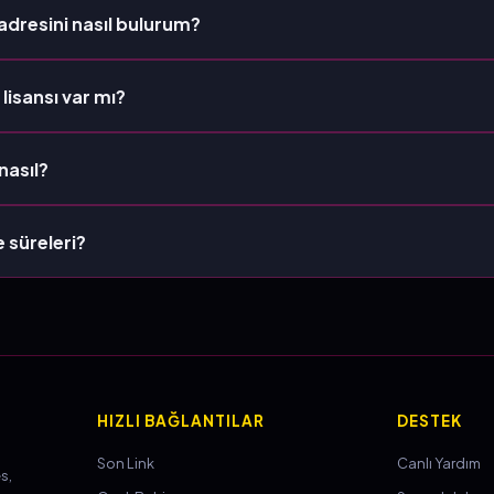
adresini nasıl bulurum?
her zaman aktif linke ulaşabilir, butonlardan hızlıca giriş yapabi
lisansı var mı?
ası lisans kurumları tarafından denetlenmekte ve SSL güvenlik s
nasıl?
m ile spor bahislerinde kullanılabilir, casino bonusları farklılık 
e süreleri?
nimum çekim 200 TL, maksimum günlük 75.000 TL; işlem süresi 1
HIZLI BAĞLANTILAR
DESTEK
Son Link
Canlı Yardım
s,