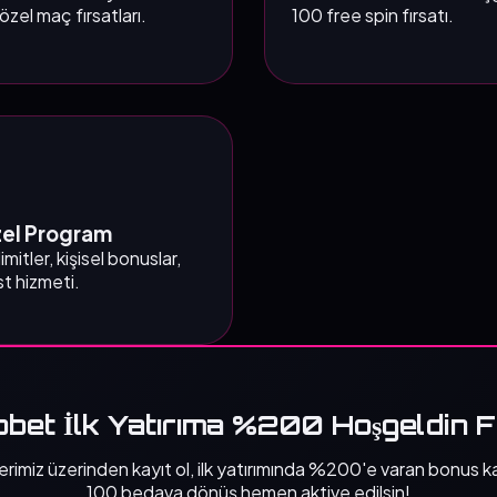
 özel maç fırsatları.
100 free spin fırsatı.
zel Program
imitler, kişisel bonuslar,
st hizmeti.
obet İlk Yatırıma %200 Hoşgeldin Fı
rimiz üzerinden kayıt ol, ilk yatırımında %200'e varan bonus k
100 bedava dönüş hemen aktive edilsin!