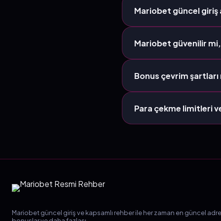
Mariobet güncel giriş 
Bu resmi rehber üzerinden 
Mariobet güvenilir mi, 
Evet, Mariobet uluslarar
bulunmaktadır.
Bonus çevrim şartları 
Hoşgeldin bonusu 12x çevri
Para çekme limitleri v
Papara ve kripto ile mi
Mariobet güncel giriş ve kapsamlı rehber ile her zaman en güncel adre
bonuslar ve daha fazlası.