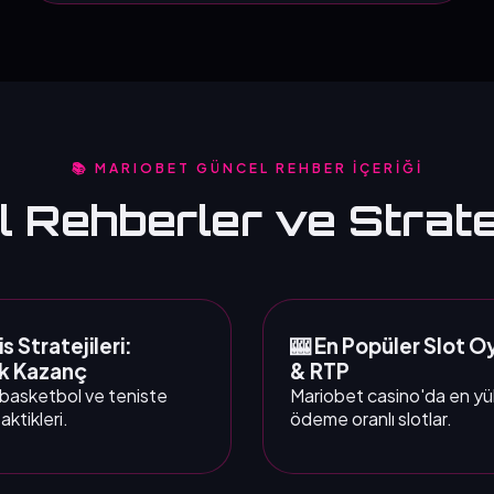
📚 MARIOBET GÜNCEL REHBER İÇERİĞİ
l Rehberler ve Stratej
s Stratejileri:
🎰 En Popüler Slot O
k Kazanç
& RTP
 basketbol ve teniste
Mariobet casino'da en y
ktikleri.
ödeme oranlı slotlar.