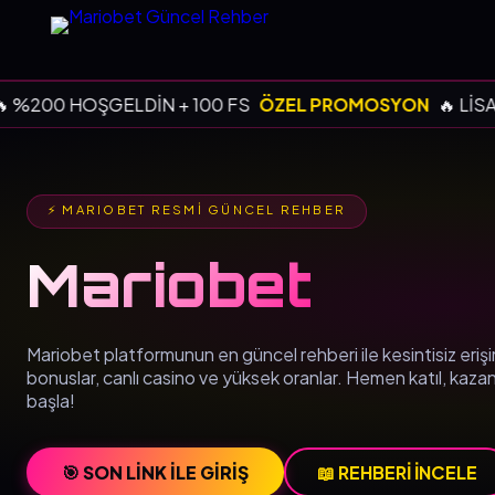
 %200 HOŞGELDİN + 100 FS
ÖZEL PROMOSYON
🔥 LİSA
⚡ MARIOBET RESMİ GÜNCEL REHBER
Mariobet
Mariobet platformunun en güncel rehberi ile kesintisiz eriş
bonuslar, canlı casino ve yüksek oranlar. Hemen katıl, kaz
başla!
🎯 SON LİNK İLE GİRİŞ
📖 REHBERİ İNCELE