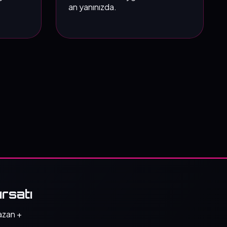
an yanınızda.
rsatı
azan +