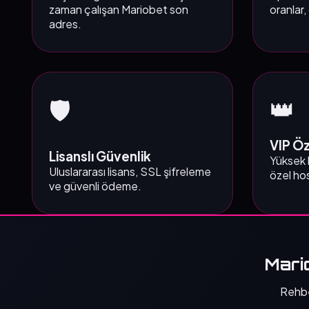
zaman çalışan Mariobet son
oranlar,
adres.
👑
🛡️
VIP Ö
Lisanslı Güvenlik
Yüksek l
Uluslararası lisans, SSL şifreleme
özel ho
ve güvenli ödeme.
Mari
Rehbe