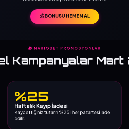
💰 BONUSU HEMEN AL
🎁 MARIOBET PROMOSYONLAR
el Kampanyalar Mart
%25
Haftalık Kayıp İadesi
Kaybettiğiniz tutarın %25'i her pazartesi iade
edilir.