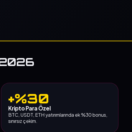
 2026
+%30
Kripto Para Özel
BTC, USDT, ETH yatırımlarında ek %30 bonus,
sınırsız çekim.