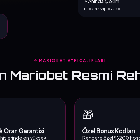
⚡ Anında Çekim
Papara / Kripto / Jeton
⭐ MARIOBET AYRICALIKLARI
n Mariobet Resmi Reh
🎁
 Oran Garantisi
Özel Bonus Kodları
hislerinde en yüksek
Rehbere özel %200 hoşg