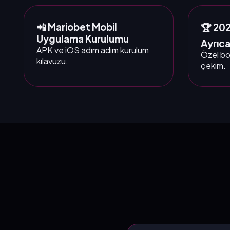
📲 Mariobet Mobil
🏆 202
Uygulama Kurulumu
Ayrıcal
APK ve iOS adım adım kurulum
Özel bon
kılavuzu.
çekim.