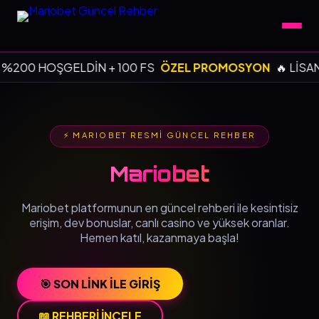
%200 HOŞGELDİN + 100 FS
ÖZEL PROMOSYON
🔥 LİSA
⚡ MARIOBET RESMİ GÜNCEL REHBER
Mariobet
Mariobet platformunun en güncel rehberi ile kesintisiz
erişim, dev bonuslar, canlı casino ve yüksek oranlar.
Hemen katıl, kazanmaya başla!
🎯 SON LİNK İLE GİRİŞ
📖 REHBERİ İNCELE