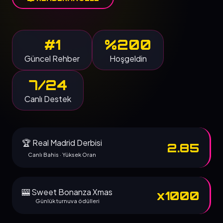
#1
%200
Güncel Rehber
Hoşgeldin
7/24
Canlı Destek
🏆 Real Madrid Derbisi
2.85
Canlı Bahis · Yüksek Oran
🎰 Sweet Bonanza Xmas
x1000
Günlük turnuva ödülleri