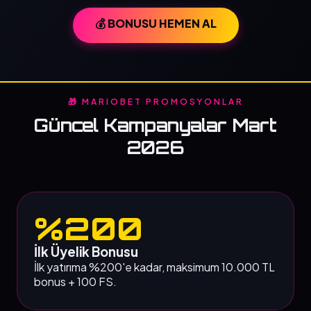
💰 BONUSU HEMEN AL
🎁 MARIOBET PROMOSYONLAR
Güncel Kampanyalar Mart
2026
%200
İlk Üyelik Bonusu
İlk yatırıma %200'e kadar, maksimum 10.000 TL
bonus + 100 FS.