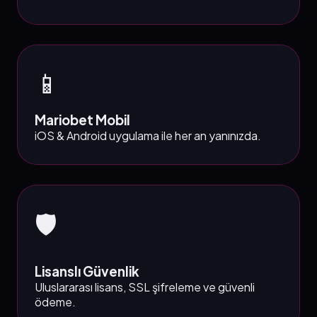
📱
Mariobet Mobil
iOS & Android uygulama ile her an yanınızda.
🛡️
Lisanslı Güvenlik
Uluslararası lisans, SSL şifreleme ve güvenli
ödeme.