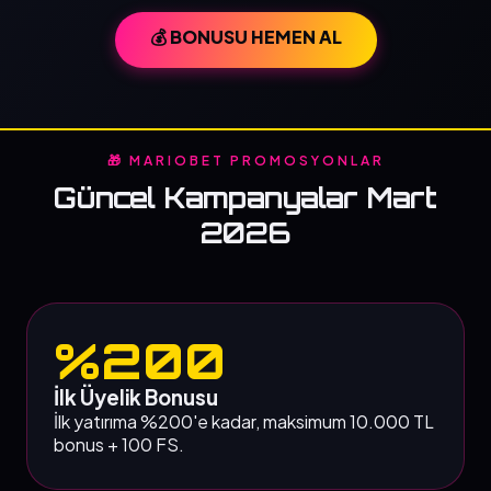
💰 BONUSU HEMEN AL
🎁 MARIOBET PROMOSYONLAR
Güncel Kampanyalar Mart
2026
%200
İlk Üyelik Bonusu
İlk yatırıma %200'e kadar, maksimum 10.000 TL
bonus + 100 FS.