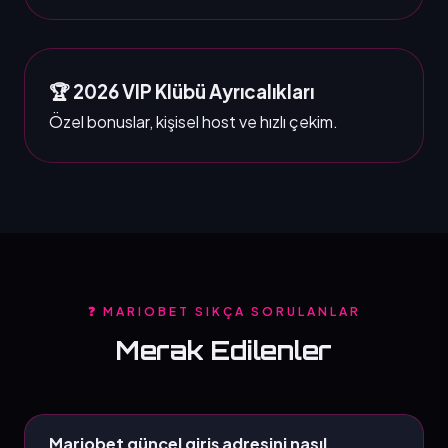
🏆 2026 VIP Klübü Ayrıcalıkları
Özel bonuslar, kişisel host ve hızlı çekim.
❓ MARIOBET SIKÇA SORULANLAR
Merak Edilenler
Mariobet güncel giriş adresini nasıl