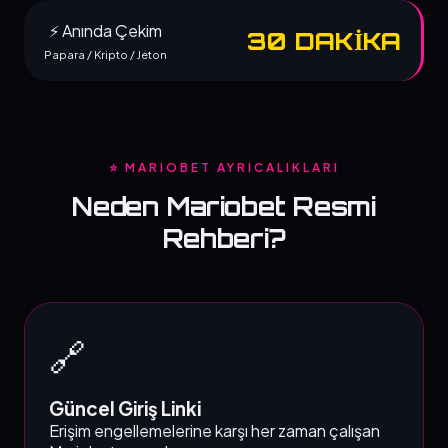
⚡ Anında Çekim
30 DAKİKA
Papara / Kripto / Jeton
⭐ MARIOBET AYRICALIKLARI
Neden Mariobet Resmi
Rehberi?
🔗
Güncel Giriş Linki
Erişim engellemelerine karşı her zaman çalışan