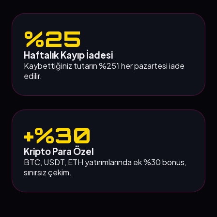
%25
Haftalık Kayıp İadesi
Kaybettiğiniz tutarın %25'i her pazartesi iade
edilir.
+%30
Kripto Para Özel
BTC, USDT, ETH yatırımlarında ek %30 bonus,
sınırsız çekim.