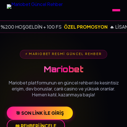
%200 HOŞGELDİN + 100 FS
ÖZEL PROMOSYON
🔥 LİSA
⚡ MARIOBET RESMİ GÜNCEL REHBER
Mariobet
Mariobet platformunun en güncel rehberi ile kesintisiz
erişim, dev bonuslar, canlı casino ve yüksek oranlar.
Hemen katıl, kazanmaya başla!
🎯 SON LİNK İLE GİRİŞ
📖 REHBERİ İNCELE