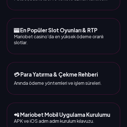
🎰 En Popüler Slot Oyunları & RTP
Mariobet casino'da en yüksek ödeme oranlı
slotlar.
💳 Para Yatırma & Çekme Rehberi
Anında ödeme yöntemleri ve işlem süreleri.
📲 Mariobet Mobil Uygulama Kurulumu
APK ve iOS adım adım kurulum kılavuzu.