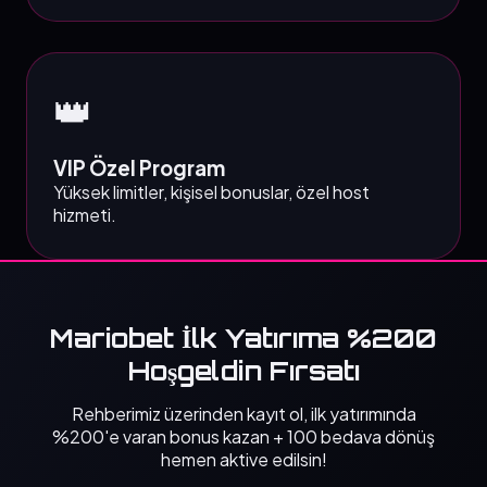
👑
VIP Özel Program
Yüksek limitler, kişisel bonuslar, özel host
hizmeti.
Mariobet İlk Yatırıma %200
Hoşgeldin Fırsatı
Rehberimiz üzerinden kayıt ol, ilk yatırımında
%200'e varan bonus kazan + 100 bedava dönüş
hemen aktive edilsin!