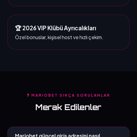
🏆 2026 VIP Klübü Ayrıcalıkları
Özel bonuslar, kişisel host ve hızlı çekim.
❓ MARIOBET SIKÇA SORULANLAR
Merak Edilenler
Mariobet güncel giriş adresini nasıl