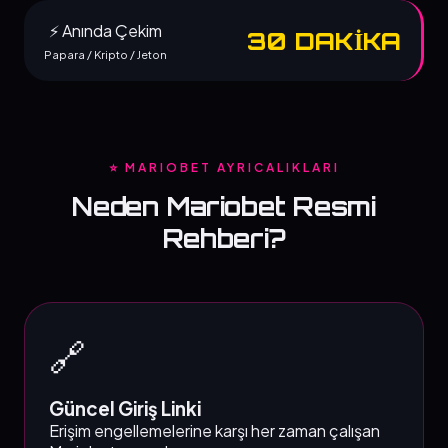
⚡ Anında Çekim
30 DAKİKA
Papara / Kripto / Jeton
⭐ MARIOBET AYRICALIKLARI
Neden Mariobet Resmi
Rehberi?
🔗
Güncel Giriş Linki
Erişim engellemelerine karşı her zaman çalışan