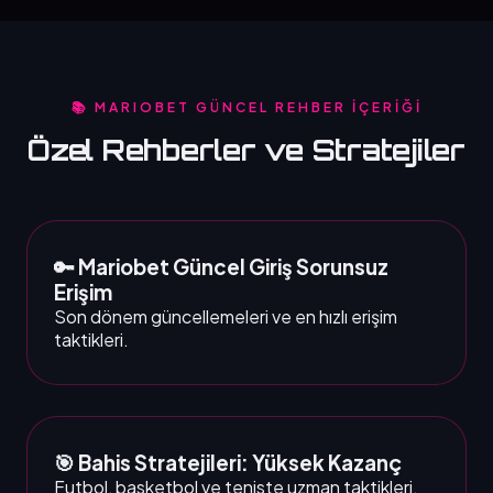
📚 MARIOBET GÜNCEL REHBER İÇERİĞİ
Özel Rehberler ve Stratejiler
🔑 Mariobet Güncel Giriş Sorunsuz
Erişim
Son dönem güncellemeleri ve en hızlı erişim
taktikleri.
🎯 Bahis Stratejileri: Yüksek Kazanç
Futbol, basketbol ve teniste uzman taktikleri.