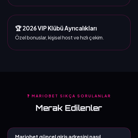
🏆 2026 VIP Klübü Ayrıcalıkları
Özel bonuslar, kişisel host ve hızlı çekim.
❓ MARIOBET SIKÇA SORULANLAR
Merak Edilenler
Mariobet güncel giriş adresini nasıl