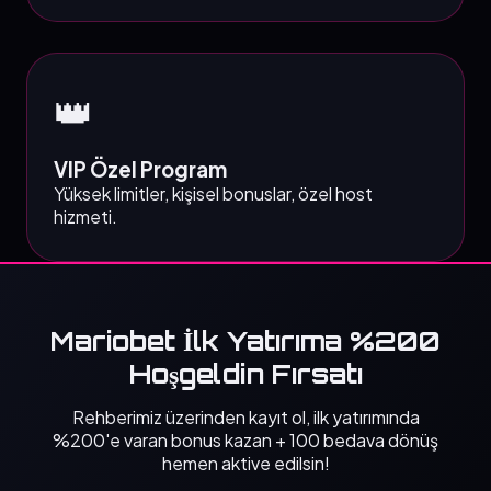
👑
VIP Özel Program
Yüksek limitler, kişisel bonuslar, özel host
hizmeti.
Mariobet İlk Yatırıma %200
Hoşgeldin Fırsatı
Rehberimiz üzerinden kayıt ol, ilk yatırımında
%200'e varan bonus kazan + 100 bedava dönüş
hemen aktive edilsin!