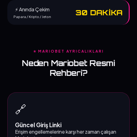
⚡ Anında Çekim
30 DAKİKA
Papara / Kripto / Jeton
⭐ MARIOBET AYRICALIKLARI
Neden Mariobet Resmi
Rehberi?
🔗
Güncel Giriş Linki
Erişim engellemelerine karşı her zaman çalışan