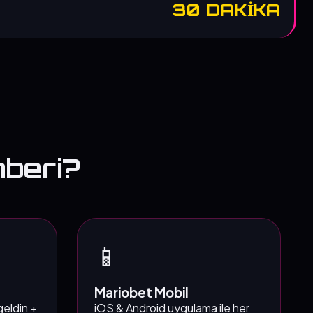
30 DAKİKA
beri?
📱
Mariobet Mobil
eldin +
iOS & Android uygulama ile her