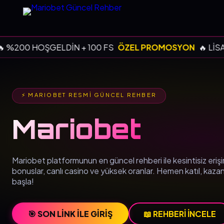
 %200 HOŞGELDİN + 100 FS
ÖZEL PROMOSYON
🔥 LİSA
⚡ MARIOBET RESMİ GÜNCEL REHBER
Mariobet
Mariobet platformunun en güncel rehberi ile kesintisiz eriş
bonuslar, canlı casino ve yüksek oranlar. Hemen katıl, kaz
başla!
🎯 SON LİNK İLE GİRİŞ
📖 REHBERİ İNCELE