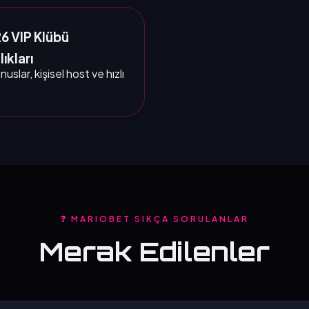
6 VIP Klübü
ıkları
uslar, kişisel host ve hızlı
❓ MARIOBET SIKÇA SORULANLAR
Merak Edilenler