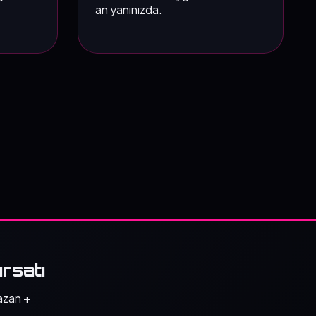
an yanınızda.
rsatı
azan +