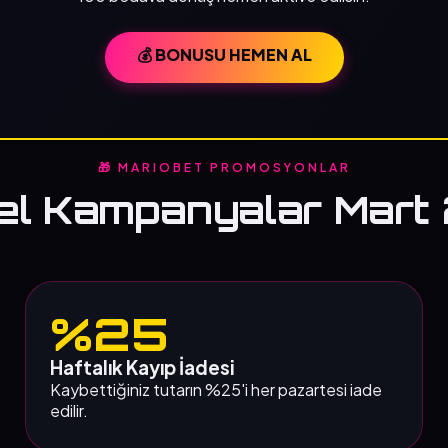
💰 BONUSU HEMEN AL
🎁 MARIOBET PROMOSYONLAR
el Kampanyalar Mart
%25
Haftalık Kayıp İadesi
Kaybettiğiniz tutarın %25'i her pazartesi iade
edilir.