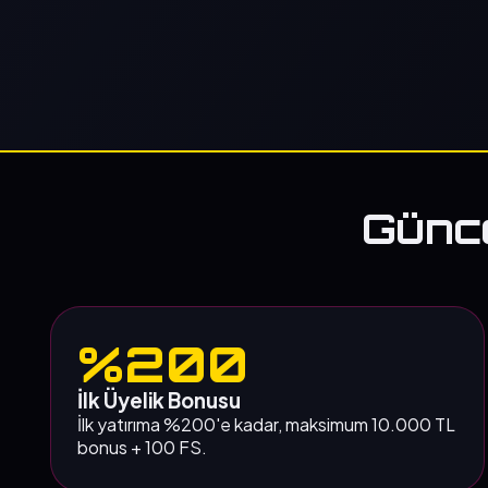
Günc
%200
İlk Üyelik Bonusu
İlk yatırıma %200'e kadar, maksimum 10.000 TL
bonus + 100 FS.