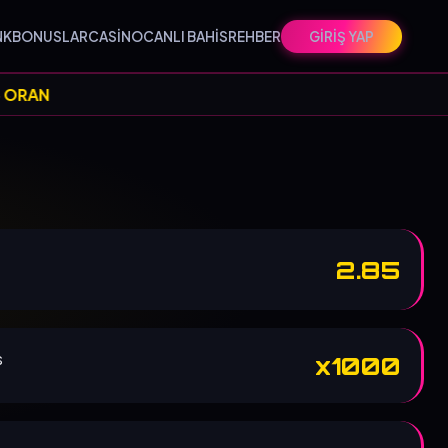
NK
BONUSLAR
CASİNO
CANLI BAHİS
REHBER
GİRİŞ YAP
ORAN
2.85
s
x1000