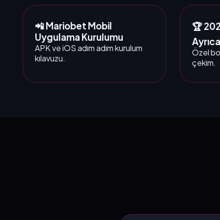
📲 Mariobet Mobil
🏆 202
Uygulama Kurulumu
Ayrıcal
APK ve iOS adım adım kurulum
Özel bon
kılavuzu.
çekim.