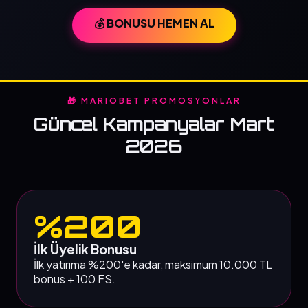
💰 BONUSU HEMEN AL
🎁 MARIOBET PROMOSYONLAR
Güncel Kampanyalar Mart
2026
%200
İlk Üyelik Bonusu
İlk yatırıma %200'e kadar, maksimum 10.000 TL
bonus + 100 FS.