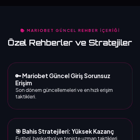
📚 MARIOBET GÜNCEL REHBER İÇERİĞİ
Özel Rehberler ve Stratejiler
🔑 Mariobet Güncel Giriş Sorunsuz
Erişim
Son dönem güncellemeleri ve en hızlı erişim
taktikleri.
🎯 Bahis Stratejileri: Yüksek Kazanç
Futbol, basketbol ve teniste uzman taktikleri.