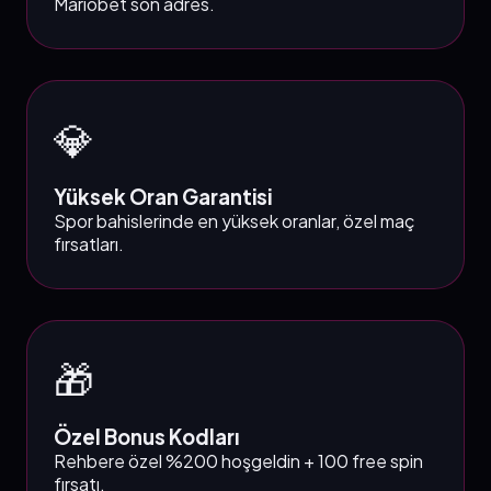
Mariobet son adres.
💎
Yüksek Oran Garantisi
Spor bahislerinde en yüksek oranlar, özel maç
fırsatları.
🎁
Özel Bonus Kodları
Rehbere özel %200 hoşgeldin + 100 free spin
fırsatı.