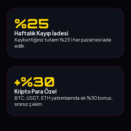
%25
Haftalık Kayıp İadesi
Kaybettiğiniz tutarın %25'i her pazartesi iade
edilir.
+%30
Kripto Para Özel
BTC, USDT, ETH yatırımlarında ek %30 bonus,
sınırsız çekim.