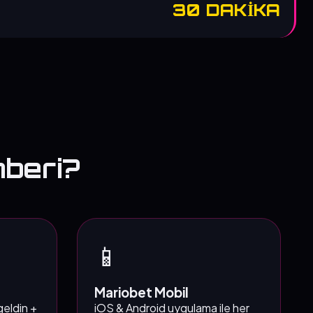
30 DAKİKA
beri?
📱
Mariobet Mobil
eldin +
iOS & Android uygulama ile her