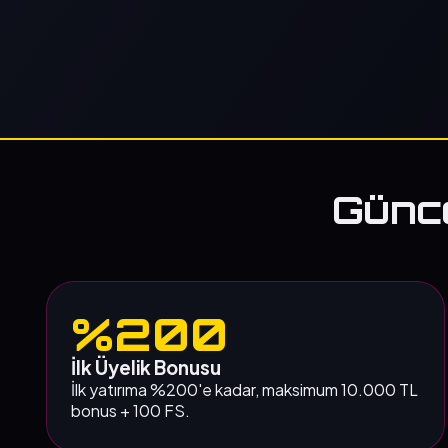
Günc
%200
İlk Üyelik Bonusu
İlk yatırıma %200'e kadar, maksimum 10.000 TL
bonus + 100 FS.