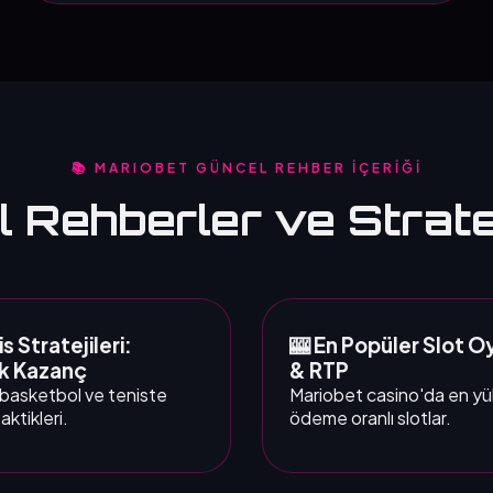
📚 MARIOBET GÜNCEL REHBER İÇERİĞİ
l Rehberler ve Stratej
s Stratejileri:
🎰 En Popüler Slot O
k Kazanç
& RTP
 basketbol ve teniste
Mariobet casino'da en y
ktikleri.
ödeme oranlı slotlar.