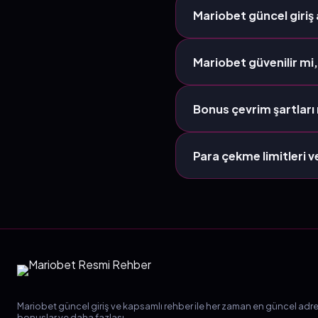
Mariobet güncel giriş 
Bu resmi rehber üzerinden 
Mariobet güvenilir mi, 
Evet, Mariobet uluslarar
bulunmaktadır.
Bonus çevrim şartları 
Hoşgeldin bonusu 12x çevri
Para çekme limitleri v
Papara ve kripto ile mi
Mariobet güncel giriş ve kapsamlı rehber ile her zaman en güncel adre
bonuslar ve daha fazlası.