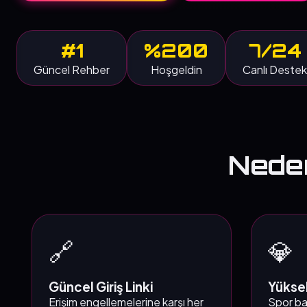
#1
%200
7/24
Güncel Rehber
Hoşgeldin
Canlı Destek
Nede
🔗
💎
Güncel Giriş Linki
Yüksek
Erişim engellemelerine karşı her
Spor ba