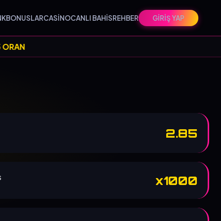
NK
BONUSLAR
CASİNO
CANLI BAHİS
REHBER
GİRİŞ YAP
ORAN
2.85
s
x1000