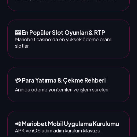
🎰 En Popüler Slot Oyunları & RTP
Mariobet casino'da en yüksek ödeme oranlı
slotlar.
💳 Para Yatırma & Çekme Rehberi
Anında ödeme yöntemleri ve işlem süreleri.
📲 Mariobet Mobil Uygulama Kurulumu
APK ve iOS adım adım kurulum kılavuzu.