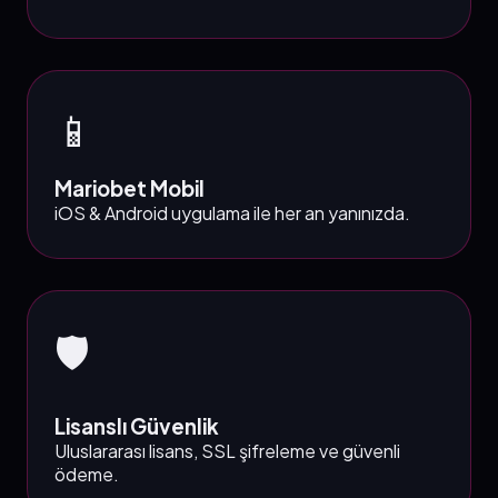
📱
Mariobet Mobil
iOS & Android uygulama ile her an yanınızda.
🛡️
Lisanslı Güvenlik
Uluslararası lisans, SSL şifreleme ve güvenli
ödeme.