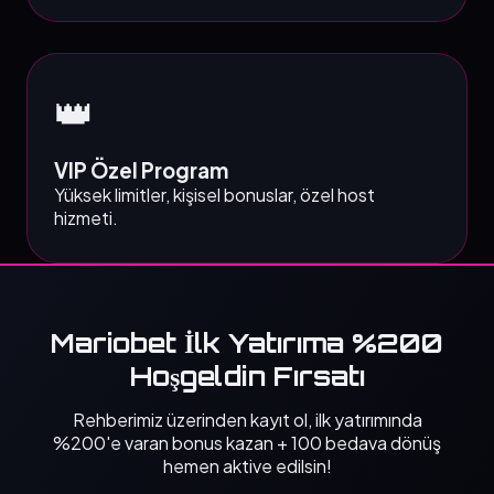
👑
VIP Özel Program
Yüksek limitler, kişisel bonuslar, özel host
hizmeti.
Mariobet İlk Yatırıma %200
Hoşgeldin Fırsatı
Rehberimiz üzerinden kayıt ol, ilk yatırımında
%200'e varan bonus kazan + 100 bedava dönüş
hemen aktive edilsin!