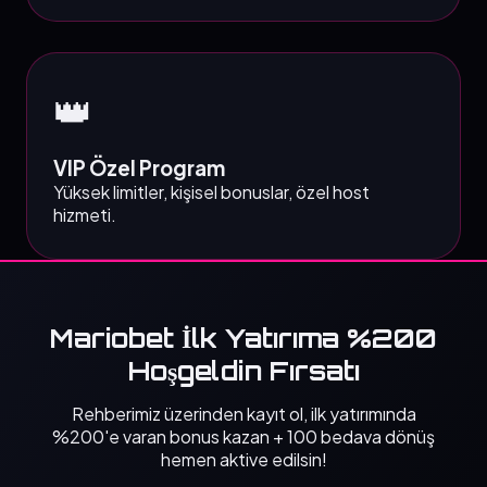
👑
VIP Özel Program
Yüksek limitler, kişisel bonuslar, özel host
hizmeti.
Mariobet İlk Yatırıma %200
Hoşgeldin Fırsatı
Rehberimiz üzerinden kayıt ol, ilk yatırımında
%200'e varan bonus kazan + 100 bedava dönüş
hemen aktive edilsin!