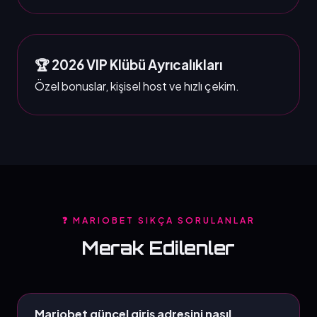
🏆 2026 VIP Klübü Ayrıcalıkları
Özel bonuslar, kişisel host ve hızlı çekim.
❓ MARIOBET SIKÇA SORULANLAR
Merak Edilenler
Mariobet güncel giriş adresini nasıl