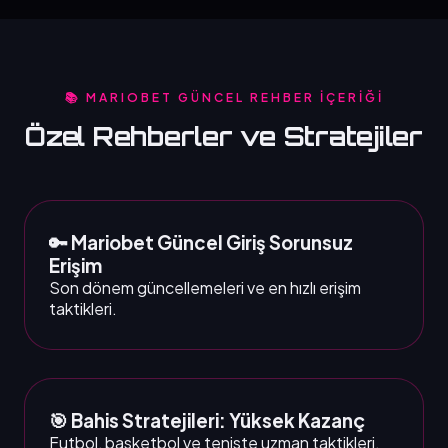
📚 MARIOBET GÜNCEL REHBER İÇERİĞİ
Özel Rehberler ve Stratejiler
🔑 Mariobet Güncel Giriş Sorunsuz
Erişim
Son dönem güncellemeleri ve en hızlı erişim
taktikleri.
🎯 Bahis Stratejileri: Yüksek Kazanç
Futbol, basketbol ve teniste uzman taktikleri.