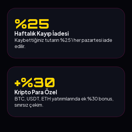
%25
Haftalık Kayıp İadesi
Kaybettiğiniz tutarın %25'i her pazartesi iade
edilir.
+%30
Kripto Para Özel
BTC, USDT, ETH yatırımlarında ek %30 bonus,
sınırsız çekim.