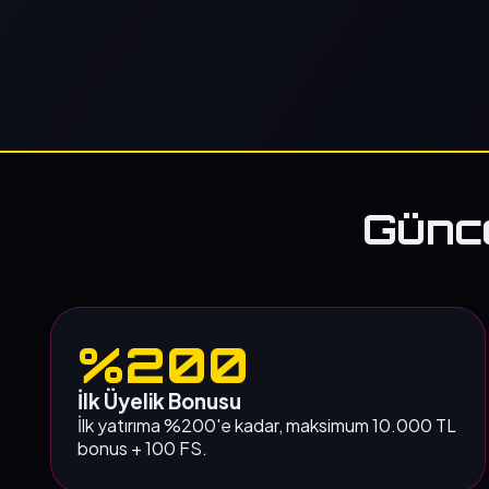
Günc
%200
İlk Üyelik Bonusu
İlk yatırıma %200'e kadar, maksimum 10.000 TL
bonus + 100 FS.