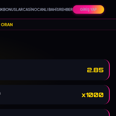
NK
BONUSLAR
CASİNO
CANLI BAHİS
REHBER
GİRİŞ YAP
ORAN
2.85
s
x1000