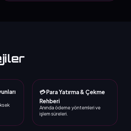
iler
yunları
💳 Para Yatırma & Çekme
Rehberi
üksek
Anında ödeme yöntemleri ve
işlem süreleri.