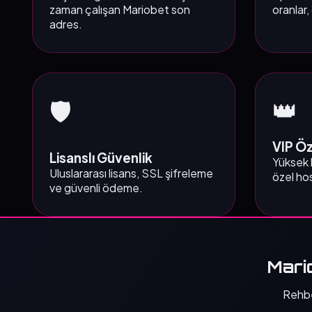
zaman çalışan Mariobet son
oranlar,
adres.
👑
🛡️
VIP Ö
Lisanslı Güvenlik
Yüksek l
Uluslararası lisans, SSL şifreleme
özel ho
ve güvenli ödeme.
Mari
Rehbe