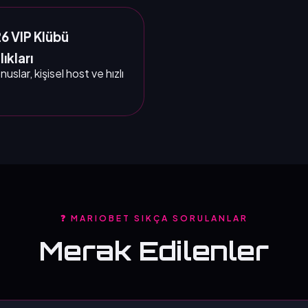
6 VIP Klübü
ıkları
uslar, kişisel host ve hızlı
❓ MARIOBET SIKÇA SORULANLAR
Merak Edilenler