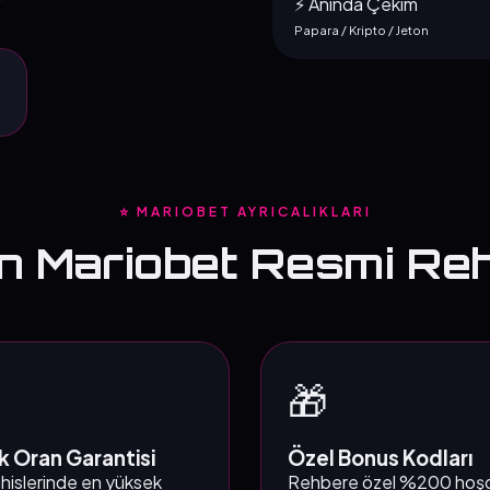
⚡ Anında Çekim
Papara / Kripto / Jeton
⭐ MARIOBET AYRICALIKLARI
n Mariobet Resmi Reh
🎁
 Oran Garantisi
Özel Bonus Kodları
hislerinde en yüksek
Rehbere özel %200 hoşg