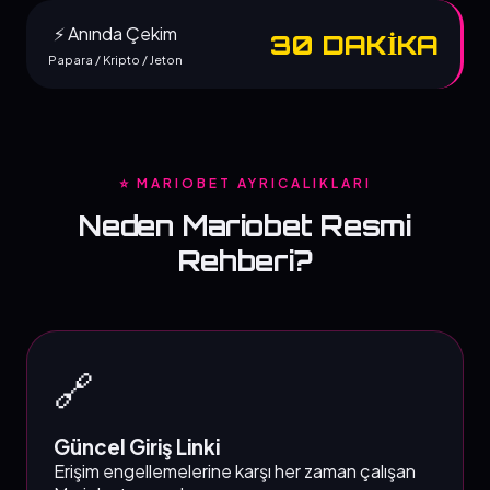
⚡ Anında Çekim
30 DAKİKA
Papara / Kripto / Jeton
⭐ MARIOBET AYRICALIKLARI
Neden Mariobet Resmi
Rehberi?
🔗
Güncel Giriş Linki
Erişim engellemelerine karşı her zaman çalışan