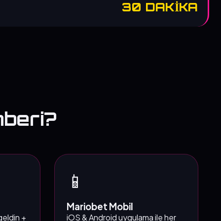
30 DAKİKA
beri?
📱
Mariobet Mobil
eldin +
iOS & Android uygulama ile her