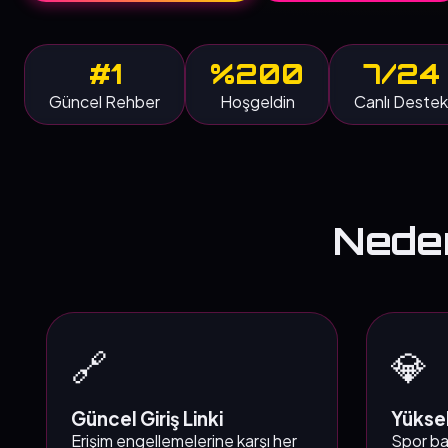
#1
%200
7/24
Güncel Rehber
Hoşgeldin
Canlı Destek
Nede
🔗
💎
Güncel Giriş Linki
Yüksek
Erişim engellemelerine karşı her
Spor ba