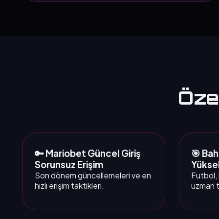
Öze
🔑 Mariobet Güncel Giriş
🎯 Bahi
Sorunsuz Erişim
Yükse
Son dönem güncellemeleri ve en
Futbol,
hızlı erişim taktikleri.
uzman ta