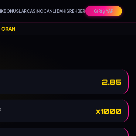
NK
BONUSLAR
CASİNO
CANLI BAHİS
REHBER
GİRİŞ YAP
ORAN
2.85
s
x1000