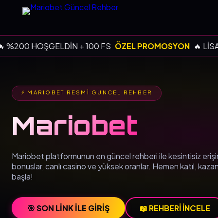
 %200 HOŞGELDİN + 100 FS
ÖZEL PROMOSYON
🔥 LİSA
⚡ MARIOBET RESMİ GÜNCEL REHBER
Mariobet
Mariobet platformunun en güncel rehberi ile kesintisiz eriş
bonuslar, canlı casino ve yüksek oranlar. Hemen katıl, kaz
başla!
🎯 SON LİNK İLE GİRİŞ
📖 REHBERİ İNCELE