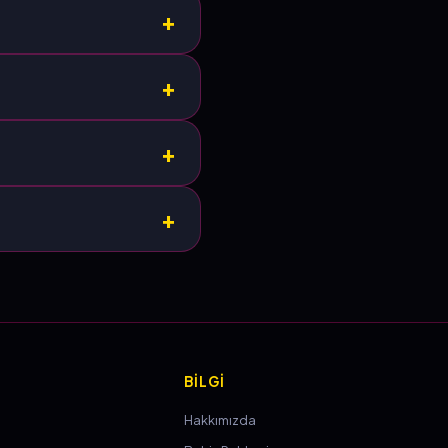
lirsiniz.
ertifikası
gösterebilir.
-3 saat arası.
BİLGİ
Hakkımızda