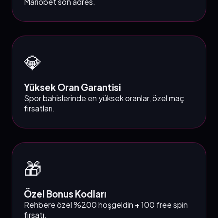
Mariobet son adres.
💎
Yüksek Oran Garantisi
Spor bahislerinde en yüksek oranlar, özel maç
fırsatları.
🎁
Özel Bonus Kodları
Rehbere özel %200 hoşgeldin + 100 free spin
fırsatı.