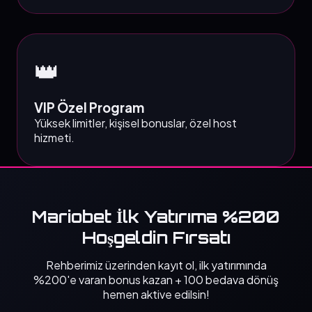
👑
VIP Özel Program
Yüksek limitler, kişisel bonuslar, özel host
hizmeti.
Mariobet İlk Yatırıma %200
Hoşgeldin Fırsatı
Rehberimiz üzerinden kayıt ol, ilk yatırımında
%200'e varan bonus kazan + 100 bedava dönüş
hemen aktive edilsin!