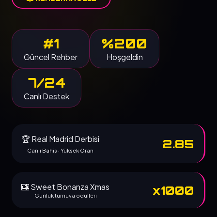
#1
%200
Güncel Rehber
Hoşgeldin
7/24
Canlı Destek
🏆 Real Madrid Derbisi
2.85
Canlı Bahis · Yüksek Oran
🎰 Sweet Bonanza Xmas
x1000
Günlük turnuva ödülleri