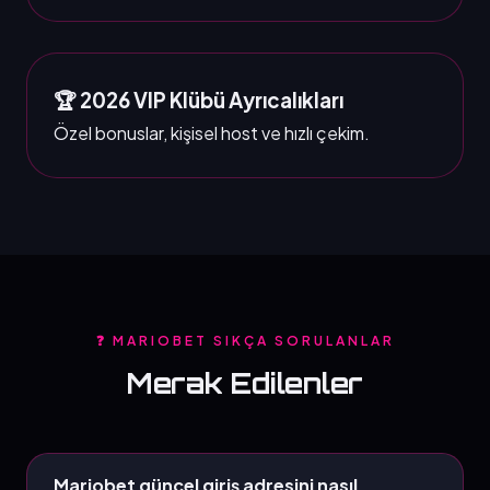
🏆 2026 VIP Klübü Ayrıcalıkları
Özel bonuslar, kişisel host ve hızlı çekim.
❓ MARIOBET SIKÇA SORULANLAR
Merak Edilenler
Mariobet güncel giriş adresini nasıl