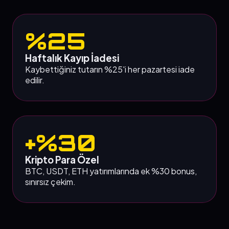
%25
Haftalık Kayıp İadesi
Kaybettiğiniz tutarın %25'i her pazartesi iade
edilir.
+%30
Kripto Para Özel
BTC, USDT, ETH yatırımlarında ek %30 bonus,
sınırsız çekim.