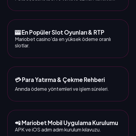
🎰 En Popüler Slot Oyunları & RTP
Mariobet casino'da en yüksek ödeme oranlı
slotlar.
💳 Para Yatırma & Çekme Rehberi
Anında ödeme yöntemleri ve işlem süreleri.
📲 Mariobet Mobil Uygulama Kurulumu
APK ve iOS adım adım kurulum kılavuzu.