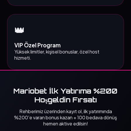
👑
VIP Özel Program
Yüksek limitler, kişisel bonuslar, özel host
hizmeti.
Mariobet İlk Yatırıma %200
Hoşgeldin Fırsatı
Rehberimiz üzerinden kayıt ol, ilk yatırımında
%200'e varan bonus kazan + 100 bedava dönüş
hemen aktive edilsin!