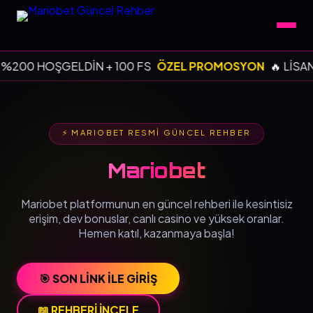
%200 HOŞGELDİN + 100 FS
ÖZEL PROMOSYON
🔥 LİSAN
⚡ MARIOBET RESMİ GÜNCEL REHBER
Mariobet
Mariobet platformunun en güncel rehberi ile kesintisiz
erişim, dev bonuslar, canlı casino ve yüksek oranlar.
Hemen katıl, kazanmaya başla!
🎯 SON LİNK İLE GİRİŞ
📖 REHBERİ İNCELE