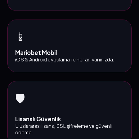
📱
Mariobet Mobil
iOS & Android uygulama ile her an yanınızda.
🛡️
Lisanslı Güvenlik
Uluslararası lisans, SSL şifreleme ve güvenli
ödeme.