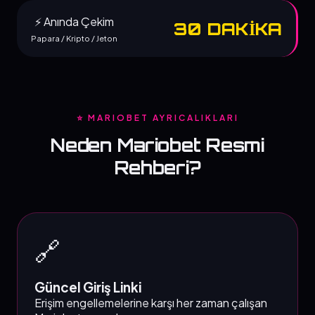
⚡ Anında Çekim
30 DAKİKA
Papara / Kripto / Jeton
⭐ MARIOBET AYRICALIKLARI
Neden Mariobet Resmi
Rehberi?
🔗
Güncel Giriş Linki
Erişim engellemelerine karşı her zaman çalışan