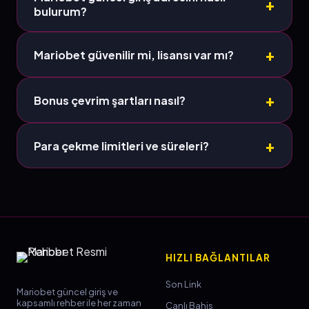
bulurum?
Bu resmi rehber üzerinden her zaman aktif linke
ulaşabilir, butonlardan hızlıca giriş yapabilirsiniz.
Mariobet güvenilir mi, lisansı var mı?
Evet, Mariobet uluslararası lisans kurumları
tarafından denetlenmekte ve SSL güvenlik
Bonus çevrim şartları nasıl?
sertifikası bulunmaktadır.
Hoşgeldin bonusu 12x çevrim ile spor
bahislerinde kullanılabilir, casino bonusları farklılık
Para çekme limitleri ve süreleri?
gösterebilir.
Papara ve kripto ile minimum çekim 200 TL,
maksimum günlük 75.000 TL; işlem süresi 1-3
saat arası.
HIZLI BAĞLANTILAR
Son Link
Mariobet güncel giriş ve
kapsamlı rehber ile her zaman
Canlı Bahis