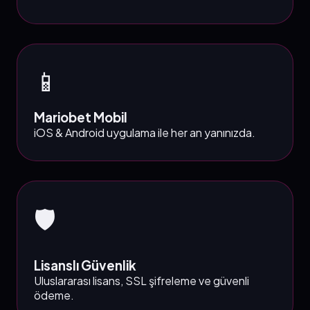
📱
Mariobet Mobil
iOS & Android uygulama ile her an yanınızda.
🛡️
Lisanslı Güvenlik
Uluslararası lisans, SSL şifreleme ve güvenli
ödeme.