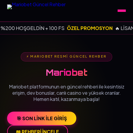
%200 HOŞGELDİN + 100 FS
ÖZEL PROMOSYON
🔥 LİSA
⚡ MARIOBET RESMİ GÜNCEL REHBER
Mariobet
Mariobet platformunun en güncel rehberi ile kesintisiz
erişim, dev bonuslar, canlı casino ve yüksek oranlar.
Hemen katıl, kazanmaya başla!
🎯 SON LİNK İLE GİRİŞ
📖 REHBERİ İNCELE