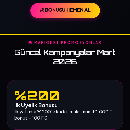
💰 BONUSU HEMEN AL
🎁 MARIOBET PROMOSYONLAR
Güncel Kampanyalar Mart
2026
%200
İlk Üyelik Bonusu
İlk yatırıma %200'e kadar, maksimum 10.000 TL
bonus + 100 FS.