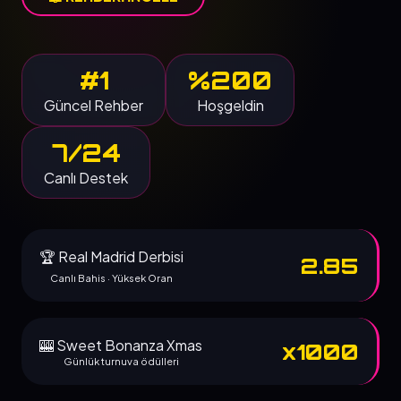
#1
%200
Güncel Rehber
Hoşgeldin
7/24
Canlı Destek
🏆 Real Madrid Derbisi
2.85
Canlı Bahis · Yüksek Oran
🎰 Sweet Bonanza Xmas
x1000
Günlük turnuva ödülleri