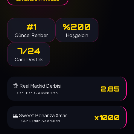
#1
%200
Güncel Rehber
Hoşgeldin
7/24
Canlı Destek
🏆 Real Madrid Derbisi
2.85
Canlı Bahis · Yüksek Oran
🎰 Sweet Bonanza Xmas
x1000
Günlük turnuva ödülleri