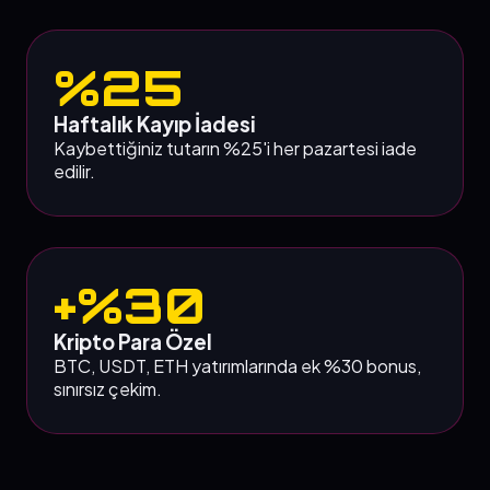
%25
Haftalık Kayıp İadesi
Kaybettiğiniz tutarın %25'i her pazartesi iade
edilir.
+%30
Kripto Para Özel
BTC, USDT, ETH yatırımlarında ek %30 bonus,
sınırsız çekim.