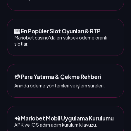
🎰 En Popüler Slot Oyunları & RTP
Mariobet casino'da en yüksek ödeme oranlı
slotlar.
💳 Para Yatırma & Çekme Rehberi
Anında ödeme yöntemleri ve işlem süreleri.
📲 Mariobet Mobil Uygulama Kurulumu
APK ve iOS adım adım kurulum kılavuzu.