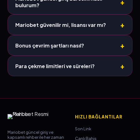
bulurum?
Bu resmi rehber üzerinden her zaman aktif linke
ulaşabilir, butonlardan hızlıca giriş yapabilirsiniz.
Mariobet güvenilir mi, lisansı var mı?
Evet, Mariobet uluslararası lisans kurumları
tarafından denetlenmekte ve SSL güvenlik
Bonus çevrim şartları nasıl?
sertifikası bulunmaktadır.
Hoşgeldin bonusu 12x çevrim ile spor
bahislerinde kullanılabilir, casino bonusları farklılık
Para çekme limitleri ve süreleri?
gösterebilir.
Papara ve kripto ile minimum çekim 200 TL,
maksimum günlük 75.000 TL; işlem süresi 1-3
saat arası.
HIZLI BAĞLANTILAR
Son Link
Mariobet güncel giriş ve
kapsamlı rehber ile her zaman
Canlı Bahis