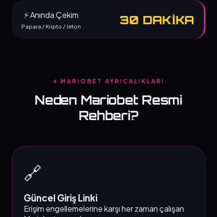
⚡ Anında Çekim
30 DAKİKA
Papara / Kripto / Jeton
⭐ MARIOBET AYRICALIKLARI
Neden Mariobet Resmi
Rehberi?
🔗
Güncel Giriş Linki
Erişim engellemelerine karşı her zaman çalışan