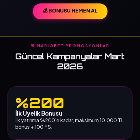
💰 BONUSU HEMEN AL
🎁 MARIOBET PROMOSYONLAR
Güncel Kampanyalar Mart
2026
%200
İlk Üyelik Bonusu
İlk yatırıma %200'e kadar, maksimum 10.000 TL
bonus + 100 FS.