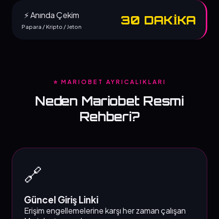
⚡ Anında Çekim
30 DAKİKA
Papara / Kripto / Jeton
⭐ MARIOBET AYRICALIKLARI
Neden Mariobet Resmi
Rehberi?
🔗
Güncel Giriş Linki
Erişim engellemelerine karşı her zaman çalışan