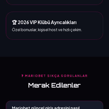
🏆 2026 VIP Klübü Ayrıcalıkları
Özel bonuslar, kişisel host ve hızlı çekim.
❓ MARIOBET SIKÇA SORULANLAR
Merak Edilenler
Mariobet güncel giriş adresini nasıl