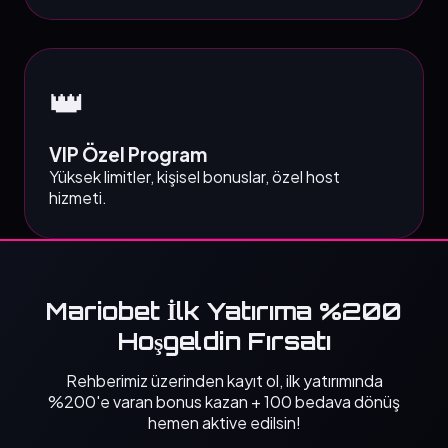
👑
VIP Özel Program
Yüksek limitler, kişisel bonuslar, özel host
hizmeti.
Mariobet İlk Yatırıma %200
Hoşgeldin Fırsatı
Rehberimiz üzerinden kayıt ol, ilk yatırımında
%200'e varan bonus kazan + 100 bedava dönüş
hemen aktive edilsin!