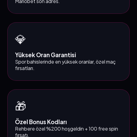
Mariobet son adres.
💎
Yüksek Oran Garantisi
Spor bahislerinde en yüksek oranlar, özel maç
fırsatları.
🎁
Özel Bonus Kodları
Rehbere özel %200 hoşgeldin + 100 free spin
fırsatı.