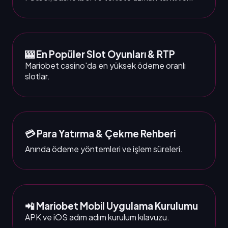
🎰 En Popüler Slot Oyunları & RTP
Mariobet casino'da en yüksek ödeme oranlı
slotlar.
💳 Para Yatırma & Çekme Rehberi
Anında ödeme yöntemleri ve işlem süreleri.
📲 Mariobet Mobil Uygulama Kurulumu
APK ve iOS adım adım kurulum kılavuzu.