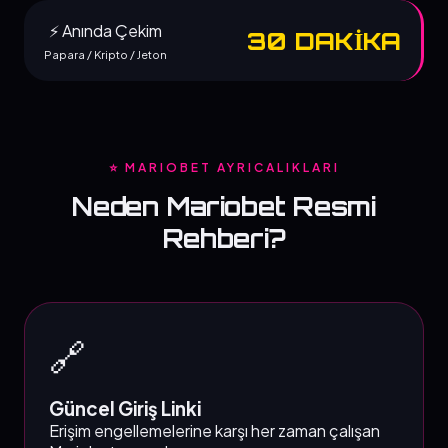
⚡ Anında Çekim
30 DAKİKA
Papara / Kripto / Jeton
⭐ MARIOBET AYRICALIKLARI
Neden Mariobet Resmi
Rehberi?
🔗
Güncel Giriş Linki
Erişim engellemelerine karşı her zaman çalışan