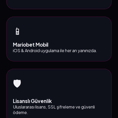
📱
Mariobet Mobil
iOS & Android uygulama ile her an yanınızda.
🛡️
Lisanslı Güvenlik
Uluslararası lisans, SSL şifreleme ve güvenli
ödeme.