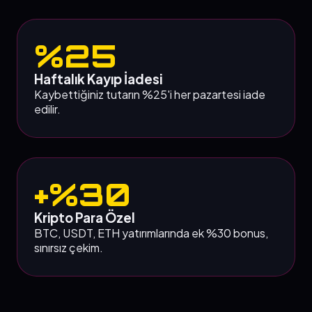
%25
Haftalık Kayıp İadesi
Kaybettiğiniz tutarın %25'i her pazartesi iade
edilir.
+%30
Kripto Para Özel
BTC, USDT, ETH yatırımlarında ek %30 bonus,
sınırsız çekim.